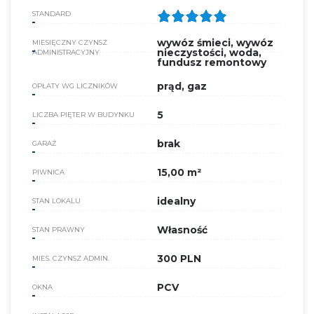
STANDARD
wywóz śmieci, wywóz
MIESIĘCZNY CZYNSZ
nieczystości, woda,
ADMINISTRACYJNY
fundusz remontowy
prąd, gaz
OPŁATY WG LICZNIKÓW
5
LICZBA PIĘTER W BUDYNKU
brak
GARAŻ
15,00 m²
PIWNICA
idealny
STAN LOKALU
Własność
STAN PRAWNY
300 PLN
MIES. CZYNSZ ADMIN.
PCV
OKNA