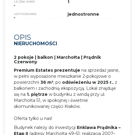
1
LICZBA WIND
jednostronne
USYTUOWANIE
OPIS
NIERUCHOMOŚCI
2 pokoje | balkon | Marchołta | Prądnik
Czerwony
Premium Estates prezentuje
na sprzedaż jasne,
w pełni wyposażone mieszkanie 2-pokojowe o
powierzchni
36 m²
, po
odświeżeniu w 2025 r.
, z
balkonem i zachodnią ekspozycją. Lokal znajduje
się na
1. piętrze
w budynku z windą przy ul.
Marchołta 51, w spokojnej i świetnie
skomunikowanej części Kraków.
Oferta tylko u nas!
Budynek należy do inwestycji
Enklawa Prądnika –
Etap II
(adresy Marchołta 49–51; realizacja 2007–