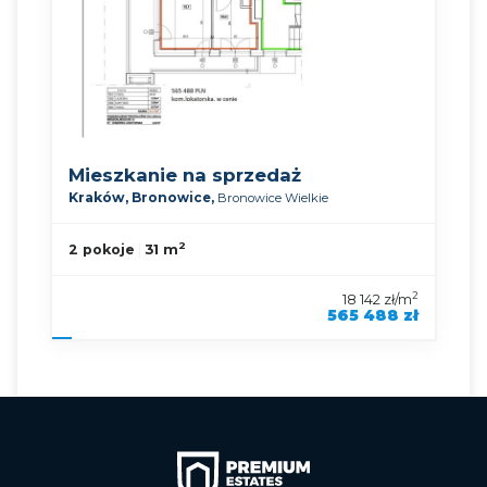
Mieszkanie na sprzedaż
Kraków,
Bronowice,
Bronowice Wielkie
2
2 pokoje
31 m
2
18 142 zł/m
565 488 zł
symbol oferty
KNP-MS-90492