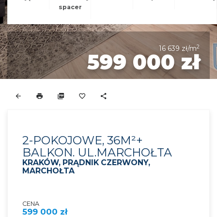
spacer
2
16 639 zł/m
599 000 zł
2-POKOJOWE, 36M²+
BALKON. UL.MARCHOŁTA
KRAKÓW, PRĄDNIK CZERWONY,
MARCHOŁTA
CENA
599 000 zł