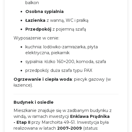
balkon
Osobna sypialnia
Łazienka
z wanną, WC i pralką
Przedpokój
z pojemną szafą
Wyposażenie w cenie:
kuchnia: lodówko-zamrażarka, płyta
elektryczna, piekarnik
sypialnia: łóżko 160×200, komoda, szafa
przedpokój: duża szafa typu PAX
Ogrzewanie i ciepła woda
: piecyk gazowy (w
łazience).
Budynek i osiedle
Mieszkanie znajduje się w zadbanym budynku z
windą, w ramach inwestycji
Enklawa Prądnika
- Etap II
przy Marchołta 49–51. Inwestycja była
realizowana w latach
2007–2009
(status: