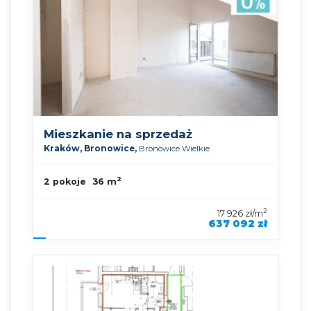
Mieszkanie na sprzedaż
Kraków,
Bronowice,
Bronowice Wielkie
2
2 pokoje
36 m
2
17 926 zł/m
637 092 zł
symbol oferty
KNP-MS-90490