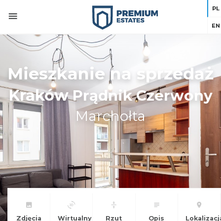
PL
EN
Mieszkanie na sprzedaż
Kraków
Prądnik Czerwony
Marchołta
Zdjęcia
Wirtualny
Rzut
Opis
Lokalizacj