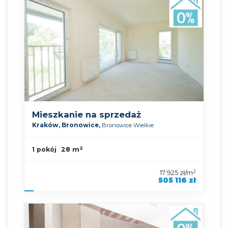
Mieszkanie na sprzedaż
Kraków,
Bronowice,
Bronowice Wielkie
2
1 pokój
28 m
2
17 925 zł/m
505 116 zł
symbol oferty
KNP-MS-90489