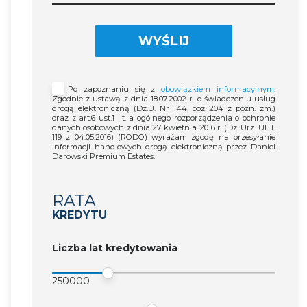
WYŚLIJ
Po zapoznaniu się z
obowiązkiem informacyjnym
.
Zgodnie z ustawą z dnia 18.07.2002 r. o świadczeniu usług
drogą elektroniczną (Dz.U. Nr 144, poz.1204 z późn. zm.)
oraz z art.6 ust.1 lit. a ogólnego rozporządzenia o ochronie
danych osobowych z dnia 27 kwietnia 2016 r. (Dz. Urz. UE L
119 z 04.05.2016) (RODO) wyrażam zgodę na przesyłanie
informacji handlowych drogą elektroniczną przez Daniel
Darowski Premium Estates.
RATA
KREDYTU
Liczba lat kredytowania
250000