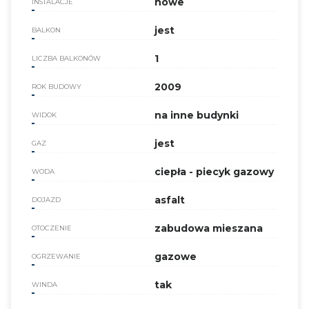
nowe
INSTALACJE
jest
BALKON
1
LICZBA BALKONÓW
2009
ROK BUDOWY
na inne budynki
WIDOK
jest
GAZ
ciepła - piecyk gazowy
WODA
asfalt
DOJAZD
zabudowa mieszana
OTOCZENIE
gazowe
OGRZEWANIE
tak
WINDA