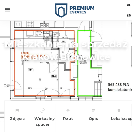
PL
EN
Mieszkanie na sprzedaż
Kraków
Bronowice
Zdjęcia
Wirtualny
Rzut
Opis
Lokalizacj
spacer