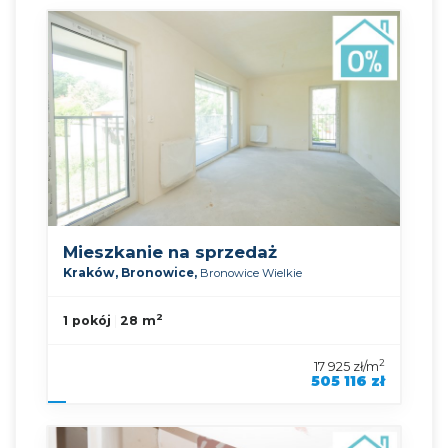
Mieszkanie na sprzedaż
Kraków,
Bronowice,
Bronowice Wielkie
2
1 pokój
28 m
2
17 925 zł/m
505 116 zł
symbol oferty
KNP-MS-90489