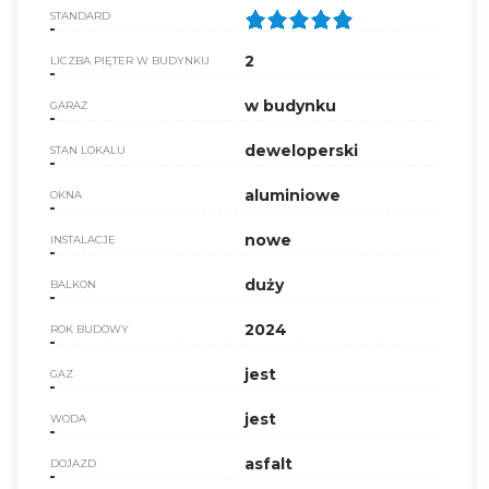
STANDARD
2
LICZBA PIĘTER W BUDYNKU
w budynku
GARAŻ
deweloperski
STAN LOKALU
aluminiowe
OKNA
nowe
INSTALACJE
duży
BALKON
2024
ROK BUDOWY
jest
GAZ
jest
WODA
asfalt
DOJAZD