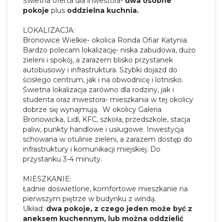
Świetna oferta dla inwestora-
dwa osobne
pokoje
plus
oddzielna kuchnia.
LOKALIZACJA:
Bronowice Wielkie- okolica Ronda Ofiar Katynia.
Bardzo polecam lokalizację- niska zabudowa, dużo
zieleni i spokój, a zarazem blisko przystanek
autobusowy i infrastruktura. Szybki dojazd do
ścisłego centrum, jak i na obwodnicę i lotnisko.
Świetna lokalizacja zarówno dla rodziny, jak i
studenta oraz inwestora- mieszkania w tej okolicy
dobrze się wynajmują. W okolicy Galeria
Bronowicka, Lidl, KFC, szkoła, przedszkole, stacja
paliw, punkty handlowe i usługowe. Inwestycja
schowana w otulinie zieleni, a zarazem dostęp do
infrastruktury i komunikacji miejskiej. Do
przystanku 3-4 minuty.
MIESZKANIE:
Ładnie doświetlone, komfortowe mieszkanie na
pierwszym piętrze w budynku z windą.
Układ:
dwa pokoje, z czego jeden może być z
aneksem kuchennym, lub można oddzielić