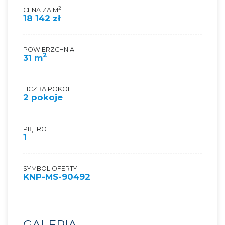
2
CENA ZA M
18 142 zł
POWIERZCHNIA
2
31 m
LICZBA POKOI
2 pokoje
PIĘTRO
1
SYMBOL OFERTY
KNP-MS-90492
GALERIA