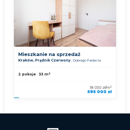
Mieszkanie na sprzedaż
Kraków,
Prądnik Czerwony
,
Dobrego Pasterza
2
2 pokoje
33 m
2
18 030 zł/m
595 000 zł
symbol oferty
KNP-MS-92309