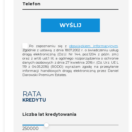
Telefon
WYŚLIJ
Po zapoznaniu się z
obowiązkiem informacyjnym
.
Zgodnie z ustawą z dnia 18.07.2002 r. o świadczeniu usług
drogą elektroniczną (Dz.U. Nr 144, poz.1204 z późn. zm.)
oraz z art.6 ust.1 lit. a ogólnego rozporządzenia o ochronie
danych osobowych z dnia 27 kwietnia 2016 r. (Dz. Urz. UE L
119 z 04.05.2016) (RODO) wyrażam zgodę na przesyłanie
informacji handlowych drogą elektroniczną przez Daniel
Darowski Premium Estates.
RATA
KREDYTU
Liczba lat kredytowania
250000