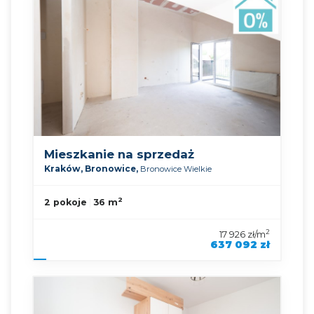
Mieszkanie na sprzedaż
Kraków,
Bronowice,
Bronowice Wielkie
2
2 pokoje
36 m
2
17 926 zł/m
637 092 zł
symbol oferty
KNP-MS-90490