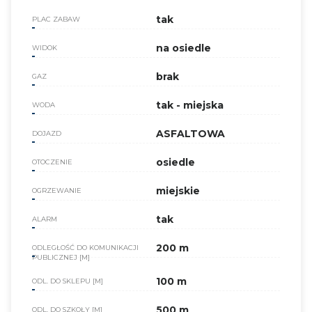
tak
PLAC ZABAW
na osiedle
WIDOK
brak
GAZ
tak - miejska
WODA
ASFALTOWA
DOJAZD
osiedle
OTOCZENIE
miejskie
OGRZEWANIE
tak
ALARM
200 m
ODLEGŁOŚĆ DO KOMUNIKACJI
PUBLICZNEJ [M]
100 m
ODL. DO SKLEPU [M]
500 m
ODL. DO SZKOŁY [M]