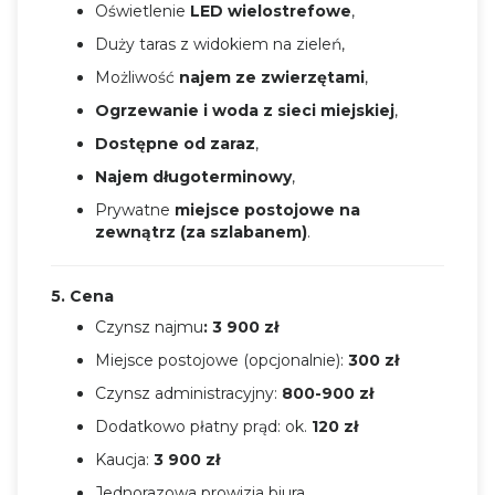
Oświetlenie
LED wielostrefowe
,
Duży taras z widokiem na zieleń,
Możliwość
najem ze zwierzętami
,
Ogrzewanie i woda z sieci miejskiej
,
Dostępne od zaraz
,
Najem długoterminowy
,
Prywatne
miejsce postojowe na
zewnątrz (za szlabanem)
.
5. Cena
Czynsz najmu
:
3
900 zł
Miejsce postojowe (opcjonalnie):
300 zł
Czynsz administracyjny:
800-900 zł
Dodatkowo płatny prąd: ok.
120 zł
Kaucja:
3 900 zł
Jednorazowa prowizja biura