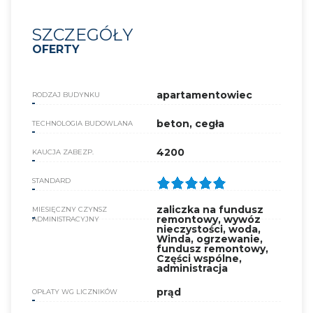
SZCZEGÓŁY
OFERTY
apartamentowiec
RODZAJ BUDYNKU
beton, cegła
TECHNOLOGIA BUDOWLANA
4200
KAUCJA ZABEZP.
STANDARD
zaliczka na fundusz
MIESIĘCZNY CZYNSZ
remontowy, wywóz
ADMINISTRACYJNY
nieczystości, woda,
Winda, ogrzewanie,
fundusz remontowy,
Części wspólne,
administracja
prąd
OPŁATY WG LICZNIKÓW