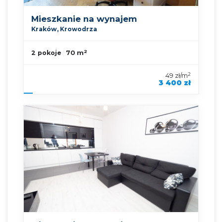
Mieszkanie na wynajem
Kraków,
Krowodrza
2
2 pokoje
70 m
2
49 zł/m
3 400 zł
symbol oferty
KNP-MW-91732