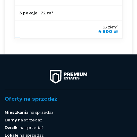
2
3 pokoje
72 m
2
63 zł/m
4 500 zł
symbol oferty
KNP-MW-92852
Oferty na sprzedaż
Mieszkania
na sprzedaż
Domy
na sprzedaż
Działki
na sprzedaż
Lokale
na sprzedaż