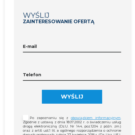
WYŚLIJ
ZAINTERESOWANIE OFERTĄ
E-mail
Telefon
WYŚLIJ
Po zapoznaniu się z
obowiązkiem informacyjnym
.
Zgodnie z ustawą z dnia 18.07.2002 r. o świadczeniu usług
drogą elektroniczną (Dz.U. Nr 144, poz.1204 z późn. zm.)
oraz z art.6 ust.1 lit. a ogólnego rozporządzenia o ochronie
danych osobowych z dnia 27 kwietnia 2016 r. (Dz. Urz. UE L