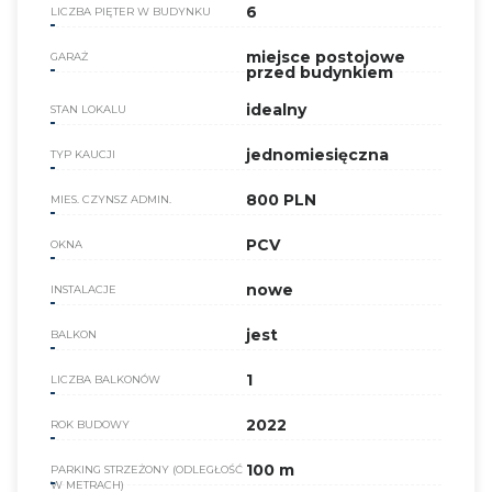
6
LICZBA PIĘTER W BUDYNKU
miejsce postojowe
GARAŻ
przed budynkiem
idealny
STAN LOKALU
jednomiesięczna
TYP KAUCJI
800 PLN
MIES. CZYNSZ ADMIN.
PCV
OKNA
nowe
INSTALACJE
jest
BALKON
1
LICZBA BALKONÓW
2022
ROK BUDOWY
100 m
PARKING STRZEŻONY (ODLEGŁOŚĆ
W METRACH)