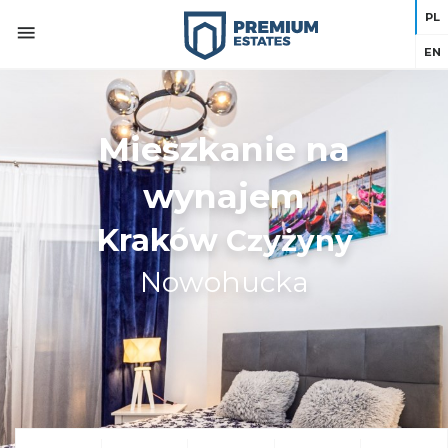
PL
EN
Mieszkanie na
wynajem
Kraków
Czyżyny
Nowohucka