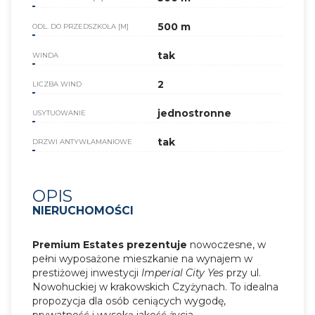
500 m
ODL. DO PRZEDSZKOLA [M]
tak
WINDA
2
LICZBA WIND
jednostronne
USYTUOWANIE
tak
DRZWI ANTYWŁAMANIOWE
OPIS
NIERUCHOMOŚCI
Premium Estates prezentuje
nowoczesne, w
pełni wyposażone mieszkanie na wynajem w
prestiżowej inwestycji
Imperial City Yes
przy ul.
Nowohuckiej w krakowskich Czyżynach. To idealna
propozycja dla osób ceniących wygodę,
prywatność i wysoką jakość życia.