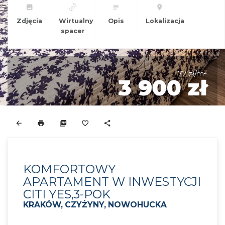
Zdjęcia
Wirtualny
Opis
Lokalizacja
spacer
2
72 zł/m
3 900 zł
KOMFORTOWY
APARTAMENT W INWESTYCJI
CITI YES,3-POK
KRAKÓW, CZYŻYNY, NOWOHUCKA