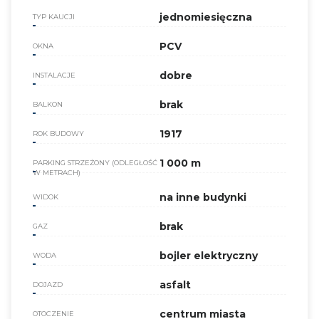
jednomiesięczna
TYP KAUCJI
PCV
OKNA
dobre
INSTALACJE
brak
BALKON
1917
ROK BUDOWY
1 000 m
PARKING STRZEŻONY (ODLEGŁOŚĆ
W METRACH)
na inne budynki
WIDOK
brak
GAZ
bojler elektryczny
WODA
asfalt
DOJAZD
centrum miasta
OTOCZENIE