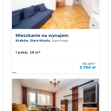
Mieszkanie na wynajem
Kraków,
Stare Miasto,
Stare Miasto
2
1 pokój
28 m
2
98 zł/m
2 700 zł
symbol oferty
KNP-MW-89248