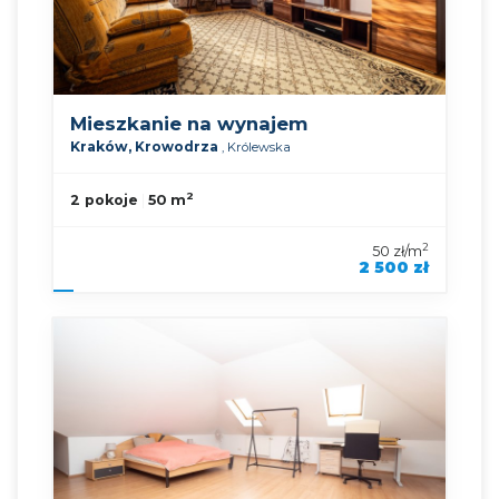
Mieszkanie na wynajem
Kraków,
Krowodrza
,
Królewska
2
2 pokoje
50 m
2
50 zł/m
2 500 zł
symbol oferty
KNP-MW-92767