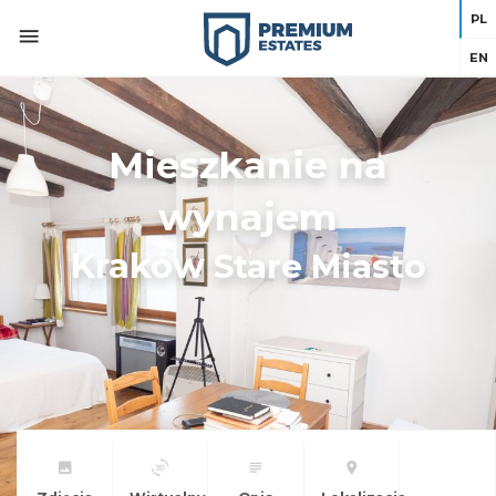
PL
EN
Mieszkanie na
wynajem
Kraków
Stare Miasto