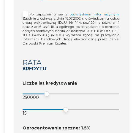
Po zapoznaniu się z
obowiązkiem informacyjnym
.
Zgodnie z ustawą z dnia 18.07.2002 r. o świadczeniu usług
drogą elektroniczną (Dz.U. Nr 144, poz.1204 z późn. zm.)
oraz z art.6 ust.1 lit. a ogólnego rozporządzenia o ochronie
danych osobowych z dnia 27 kwietnia 2016 r. (Dz. Urz. UE L
119 z 04.05.2016) (RODO) wyrażam zgodę na przesyłanie
informacji handlowych drogą elektroniczną przez Daniel
Darowski Premium Estates.
RATA
KREDYTU
Liczba lat kredytowania
250000
15
Oprocentowanie roczne: 1.5%