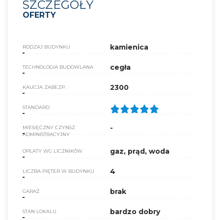
SZCZEGÓŁY
OFERTY
kamienica
RODZAJ BUDYNKU
cegła
TECHNOLOGIA BUDOWLANA
2300
KAUCJA ZABEZP.
STANDARD
-
MIESIĘCZNY CZYNSZ
ADMINISTRACYJNY
gaz, prąd, woda
OPŁATY WG LICZNIKÓW
4
LICZBA PIĘTER W BUDYNKU
brak
GARAŻ
bardzo dobry
STAN LOKALU