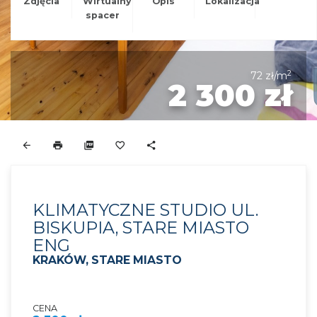
Zdjęcia
Wirtualny
Opis
Lokalizacja
spacer
2
72 zł/m
2 300 zł
KLIMATYCZNE STUDIO UL.
BISKUPIA, STARE MIASTO
ENG
KRAKÓW, STARE MIASTO
CENA