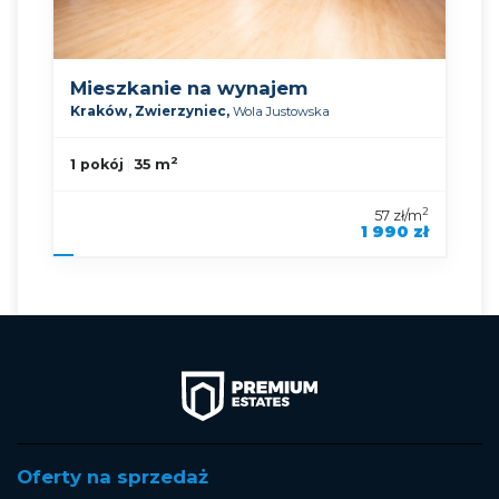
Mieszkanie na wynajem
Kraków,
Zwierzyniec,
Wola Justowska
2
1 pokój
35 m
2
57 zł/m
1 990 zł
symbol oferty
KNP-MW-92903
Oferty na sprzedaż