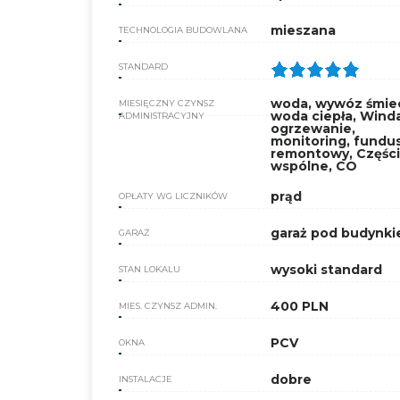
mieszana
TECHNOLOGIA BUDOWLANA
STANDARD
woda, wywóz śmiec
MIESIĘCZNY CZYNSZ
woda ciepła, Winda
ADMINISTRACYJNY
ogrzewanie,
monitoring, fundu
remontowy, Części
wspólne, CO
prąd
OPŁATY WG LICZNIKÓW
garaż pod budynk
GARAŻ
wysoki standard
STAN LOKALU
400 PLN
MIES. CZYNSZ ADMIN.
PCV
OKNA
dobre
INSTALACJE