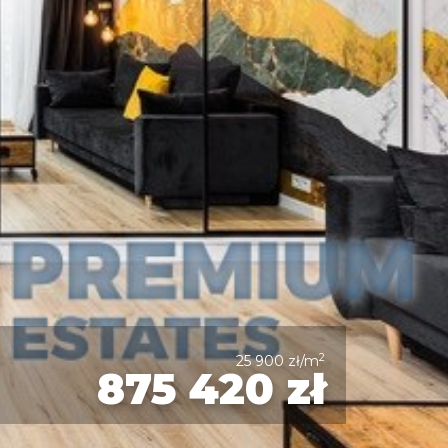
2
25 900 zł/m
875 420 zł