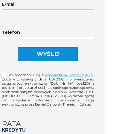
E-mail
Telefon
WYŚLIJ
Po zapoznaniu się z
obowiązkiem informacyjnym
.
Zgodnie z ustawą z dnia 18.07.2002 r. o świadczeniu
usług drogą elektroniczną (Dz.U. Nr 144, poz.1204 z
późn. zm.) oraz z art.6 ust.1 lit. a ogólnego rozporządzenia
o ochronie danych osobowych z dnia 27 kwietnia 2016 r.
(Dz. Urz. UE L 119 z 04.05.2016) (RODO) wyrażam zgodę
na przesyłanie informacji handlowych drogą
elektroniczną przez Daniel Darowski Premium Estates.
RATA
KREDYTU