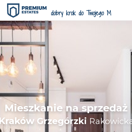
Mieszkanie na sprzedaż
Kraków
Grzegórzki
Rakowick