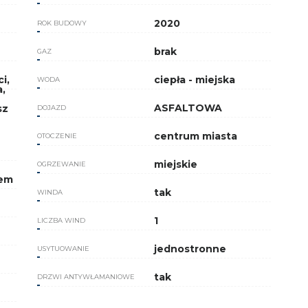
2020
ROK BUDOWY
brak
GAZ
i,
ciepła - miejska
WODA
,
ASFALTOWA
sz
DOJAZD
centrum miasta
OTOCZENIE
miejskie
OGRZEWANIE
iem
tak
WINDA
1
LICZBA WIND
jednostronne
USYTUOWANIE
tak
DRZWI ANTYWŁAMANIOWE