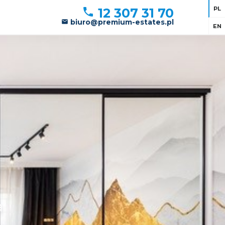
PL
12 307 31 70
biuro@premium-estates.pl
EN
a