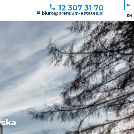
PL
12 307 31 70
biuro@premium-estates.pl
EN
wska