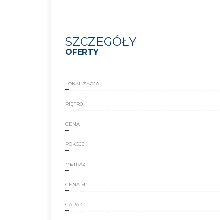
SZCZEGÓŁY
OFERTY
LOKALIZACJA
PIĘTRO
CENA
POKOJE
METRAŻ
2
CENA M
GARAŻ