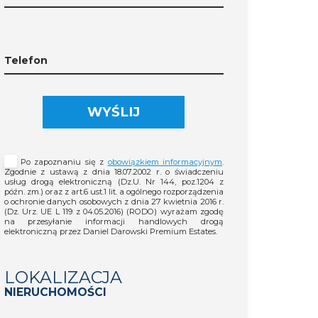
Telefon
WYŚLIJ
Po zapoznaniu się z
obowiązkiem informacyjnym
.
Zgodnie z ustawą z dnia 18.07.2002 r. o świadczeniu
usług drogą elektroniczną (Dz.U. Nr 144, poz.1204 z
późn. zm.) oraz z art.6 ust.1 lit. a ogólnego rozporządzenia
o ochronie danych osobowych z dnia 27 kwietnia 2016 r.
(Dz. Urz. UE L 119 z 04.05.2016) (RODO) wyrażam zgodę
na przesyłanie informacji handlowych drogą
elektroniczną przez Daniel Darowski Premium Estates.
LOKALIZACJA
NIERUCHOMOŚCI