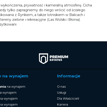
ść wykończenia, prywatność i kameralną atmosferę. Cicha
iedy tylko zapragniemy do niego wrócić od ścisłego
ikowana z Rynkiem, a także lotniskiem w Balicach i
ereny zielone i rekreacyjne (Las Wolski i Błonia).
użytkowani
y na wynajem
Informacje
ania
na wynajem
O nas
a wynajem
Usługi
na wynajem
Dla Właścicieli
na wynajem
Kariera