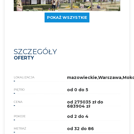
POKAŻ WSZYSTKIE
SZCZEGÓŁY
OFERTY
mazowieckie,Warszawa,Mok
LOKALIZACJA
od 0 do 5
PIĘTRO
od 275035 zł do
CENA
683904 zł
od 2 do 4
POKOJE
od 32 do 86
METRAŻ