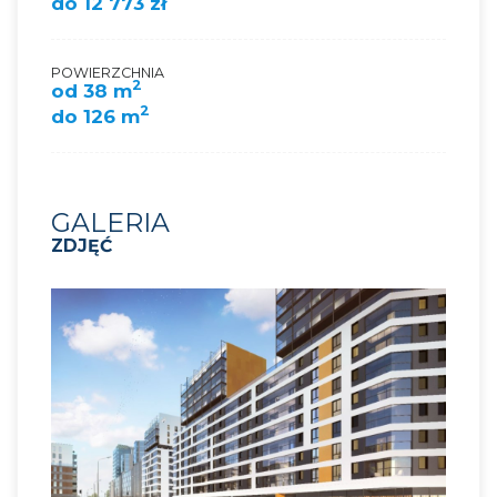
do 12 773 zł
POWIERZCHNIA
2
od 38 m
2
do 126 m
GALERIA
ZDJĘĆ