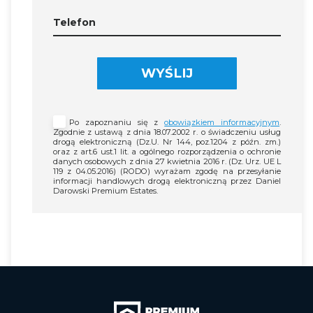
Telefon
WYŚLIJ
Po zapoznaniu się z
obowiązkiem informacyjnym
.
Zgodnie z ustawą z dnia 18.07.2002 r. o świadczeniu usług
drogą elektroniczną (Dz.U. Nr 144, poz.1204 z późn. zm.)
oraz z art.6 ust.1 lit. a ogólnego rozporządzenia o ochronie
danych osobowych z dnia 27 kwietnia 2016 r. (Dz. Urz. UE L
119 z 04.05.2016) (RODO) wyrażam zgodę na przesyłanie
informacji handlowych drogą elektroniczną przez Daniel
Darowski Premium Estates.