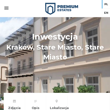
PL
EN
Inwestycja
Kraków, Stare Miasto, Stare
Miasto
Zdjęcia
Opis
Lokalizacja