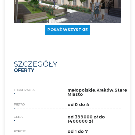
POKAŻ WSZYSTKIE
SZCZEGÓŁY
OFERTY
małopolskie,Kraków,Stare
LOKALIZACJA
Miasto
od 0 do 4
PIĘTRO
od 399000 zł do
CENA
1400000 zł
od 1 do 7
POKOJE