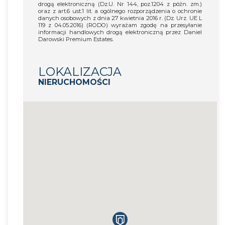
drogą elektroniczną (Dz.U. Nr 144, poz.1204 z późn. zm.)
oraz z art.6 ust.1 lit. a ogólnego rozporządzenia o ochronie
danych osobowych z dnia 27 kwietnia 2016 r. (Dz. Urz. UE L
119 z 04.05.2016) (RODO) wyrażam zgodę na przesyłanie
informacji handlowych drogą elektroniczną przez Daniel
Darowski Premium Estates.
LOKALIZACJA
NIERUCHOMOŚCI