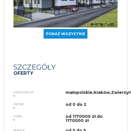
POKAŻ WSZYSTKIE
SZCZEGÓŁY
OFERTY
małopolskie,Kraków,Zwierzy
LOKALIZACJA
od 0 do 2
PIĘTRO
od 1170000 zł do
CENA
1170000 zł
od 5 do 5
POKOJE