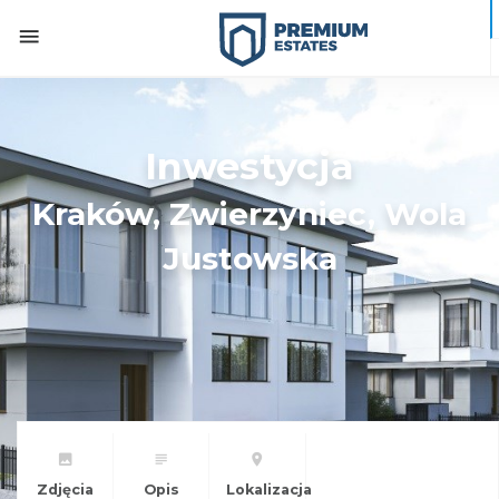
Inwestycja
Kraków, Zwierzyniec, Wola
Justowska
Zdjęcia
Opis
Lokalizacja