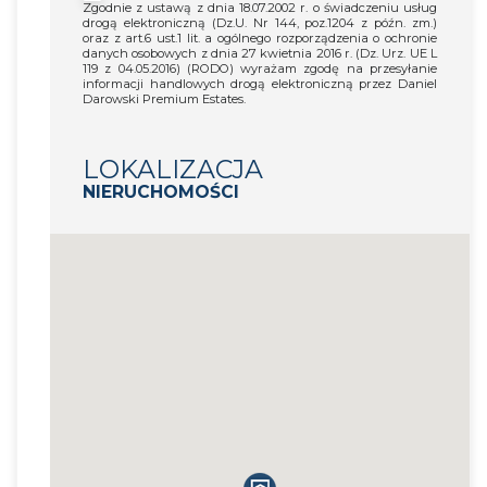
Zgodnie z ustawą z dnia 18.07.2002 r. o świadczeniu usług
drogą elektroniczną (Dz.U. Nr 144, poz.1204 z późn. zm.)
oraz z art.6 ust.1 lit. a ogólnego rozporządzenia o ochronie
danych osobowych z dnia 27 kwietnia 2016 r. (Dz. Urz. UE L
119 z 04.05.2016) (RODO) wyrażam zgodę na przesyłanie
informacji handlowych drogą elektroniczną przez Daniel
Darowski Premium Estates.
LOKALIZACJA
NIERUCHOMOŚCI