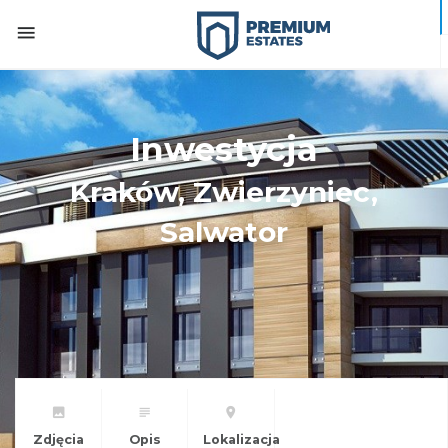
Inwestycja
Kraków, Zwierzyniec,
Salwator
Zdjęcia
Opis
Lokalizacja