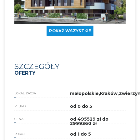
POKAŻ WSZYSTKIE
SZCZEGÓŁY
OFERTY
małopolskie,Kraków,Zwierzy
LOKALIZACJA
od 0 do 5
PIĘTRO
od 495529 zł do
CENA
2999360 zł
od 1 do 5
POKOJE