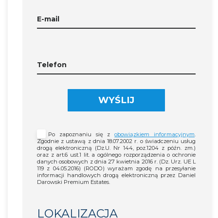
E-mail
Telefon
WYŚLIJ
Po zapoznaniu się z
obowiązkiem informacyjnym
.
Zgodnie z ustawą z dnia 18.07.2002 r. o świadczeniu usług
drogą elektroniczną (Dz.U. Nr 144, poz.1204 z późn. zm.)
oraz z art.6 ust.1 lit. a ogólnego rozporządzenia o ochronie
danych osobowych z dnia 27 kwietnia 2016 r. (Dz. Urz. UE L
119 z 04.05.2016) (RODO) wyrażam zgodę na przesyłanie
informacji handlowych drogą elektroniczną przez Daniel
Darowski Premium Estates.
LOKALIZACJA