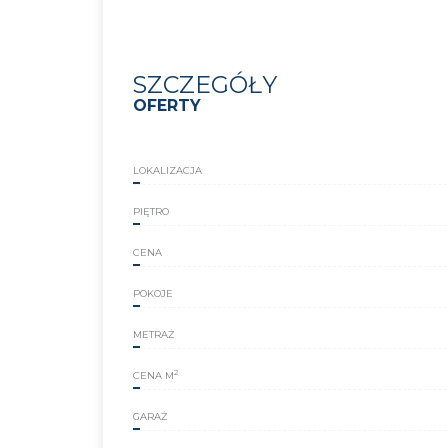
SZCZEGÓŁY
OFERTY
LOKALIZACJA
PIĘTRO
CENA
POKOJE
METRAŻ
2
CENA M
GARAŻ