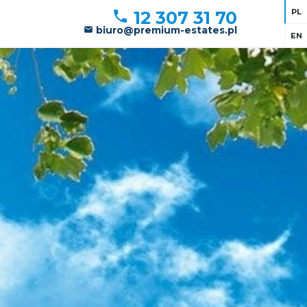
PL
12 307 31 70
biuro@premium-estates.pl
EN