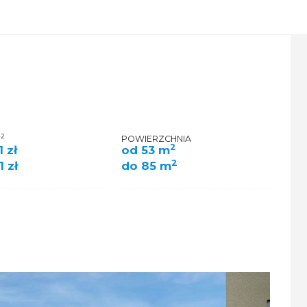
2
M
POWIERZCHNIA
2
 zł
od 53 m
2
1 zł
do 85 m