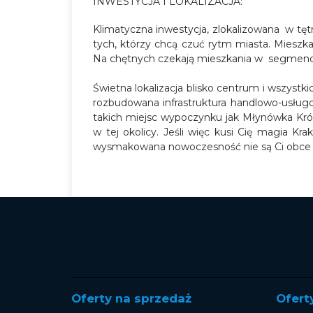
INWESTYCJA I LOKALIZACJA:
Klimatyczna inwestycja, zlokalizowana w tętn
tych, którzy chcą czuć rytm miasta. Mieszka
Na chętnych czekają mieszkania w segmenci
Świetna lokalizacja blisko centrum i wszyst
rozbudowana infrastruktura handlowo-usługowa
takich miejsc wypoczynku jak Młynówka Króle
w tej okolicy. Jeśli więc kusi Cię magia Kra
wysmakowana nowoczesność nie są Ci obce
Oferty na sprzedaż
Ofert