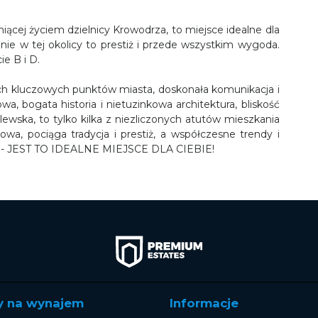
iącej życiem dzielnicy Krowodrza, to miejsce idealne dla
nie w tej okolicy to prestiż i przede wszystkim wygoda.
e B i D.
kich kluczowych punktów miasta, doskonała komunikacja i
, bogata historia i nietuzinkowa architektura, bliskość
wska, to tylko kilka z niezliczonych atutów mieszkania
kowa, pociąga tradycja i prestiż, a współczesne trendy i
 - JEST TO IDEALNE MIEJSCE DLA CIEBIE!
y na wynajem
Informacje