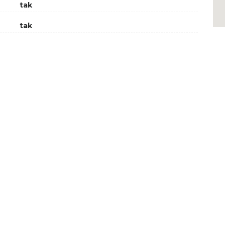
tak
tak
a