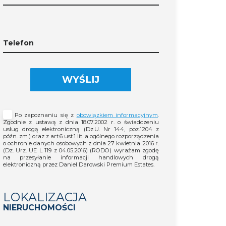
Telefon
WYŚLIJ
Po zapoznaniu się z
obowiązkiem informacyjnym
.
Zgodnie z ustawą z dnia 18.07.2002 r. o świadczeniu
usług drogą elektroniczną (Dz.U. Nr 144, poz.1204 z
późn. zm.) oraz z art.6 ust.1 lit. a ogólnego rozporządzenia
o ochronie danych osobowych z dnia 27 kwietnia 2016 r.
(Dz. Urz. UE L 119 z 04.05.2016) (RODO) wyrażam zgodę
na przesyłanie informacji handlowych drogą
elektroniczną przez Daniel Darowski Premium Estates.
LOKALIZACJA
NIERUCHOMOŚCI