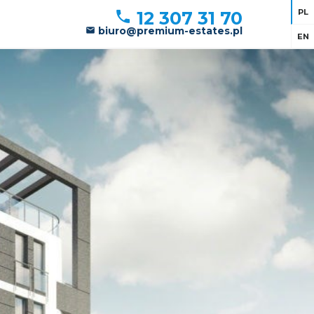
PL
12 307 31 70
biuro@premium-estates.pl
EN