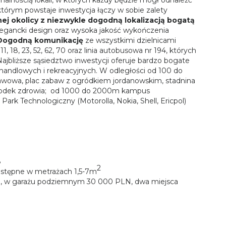
którym powstaje inwestycja łączy w sobie zalety
nej okolicy z niezwykle dogodną lokalizacją bogatą
legancki design oraz wysoka jakość wykończenia
Dogodną komunikację
ze wszystkimi dzielnicami
 18, 23, 52, 62, 70 oraz linia autobusowa nr 194, których
Najbliższe sąsiedztwo inwestycji oferuje bardzo bogate
handlowych i rekreacyjnych. W odległości od 100 do
tawowa, plac zabaw z ogródkiem jordanowskim, stadnina
ośrodek zdrowia; od 1000 do 2000m kampus
ark Technologiczny (Motorolla, Nokia, Shell, Ericpol)
8
2
stępne w metrażach 1,5-7m
N, w garażu podziemnym 30 000 PLN, dwa miejsca