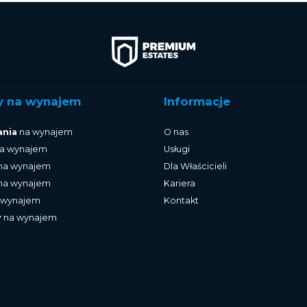
y na wynajem
Informacje
ania
na wynajem
O nas
a wynajem
Usługi
na wynajem
Dla Właścicieli
na wynajem
Kariera
 wynajem
Kontakt
y
na wynajem