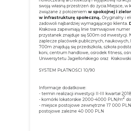
swoją własną przestrzeń do życia
.
Miejsce, w 
związane z położeniem
w spokojnej i zielo
w infrastrukturę społeczną.
Oryginalny i e
zadowoli najbardziej wymagającego klienta.
Krakowa zapewniają linie tramwajowe numer 11,
przystanek znajduje się 500m od inwestycji. 
zaplecze placówek publicznych, naukowych, 
700m znajdują się przedszkola, szkoła pods
koni, centrum handlowe, ośrodek fitness, 
Uniwersytetu Jagiellońskiego oraz Krakowski P
SYSTEM PŁATNOŚCI 10/90
Informacje dodatkowe:
- termin realizacji inwestycji II-III kwartał 201
2
- komórki lokatorskie 2000-4000 PLN/m
do
- miejsce postojowe zewnętrzne 17 000 PL
postojowe zależne 40 000 PLN