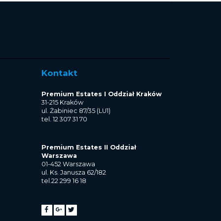
Kontakt
Premium Estates I Oddział Kraków
31-215 Kraków
ul. Żabiniec 87/35 (LU1)
tel. 12 307 31 70
Premium Estates II Oddział
Warszawa
01-452 Warszawa
ul. Ks. Janusza 62/182
tel.22 299 16 18