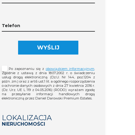
Telefon
WYŚLIJ
Po zapoznaniu się z
obowiązkiem informacyjnym
.
Zgodnie z ustawą z dnia 18.07.2002 r. o świadczeniu
usług drogą elektroniczną (Dz.U. Nr 144, poz.1204 z
późn. zm.) oraz z art.6 ust.1 lit. a ogólnego rozporządzenia
o ochronie danych osobowych z dnia 27 kwietnia 2016 r.
(Dz. Urz. UE L 119 z 04.05.2016) (RODO) wyrażam zgodę
na przesyłanie informacji handlowych drogą
elektroniczną przez Daniel Darowski Premium Estates.
LOKALIZACJA
NIERUCHOMOŚCI