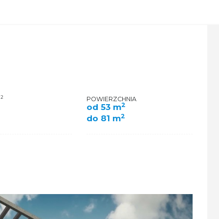
2
M
POWIERZCHNIA
2
od 53 m
2
do 81 m