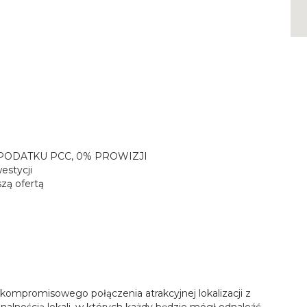
ODATKU PCC, 0% PROWIZJI
estycji
zą ofertą
kompromisowego połączenia atrakcyjnej lokalizacji z
nalnością lokali, w których każdy będzie mógł odnaleźć