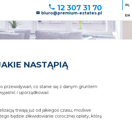
PL
12 307 31 70
biuro@premium-estates.pl
EN
AKIE NASTĄPIĄ
ło przewidywań, co stanie się z danym gruntem
wyjaśnić i uporządkować.
zacją trwają już od jakiegoś czasu, możliwe
tego będzie zlikwidowanie corocznej opłaty, którą