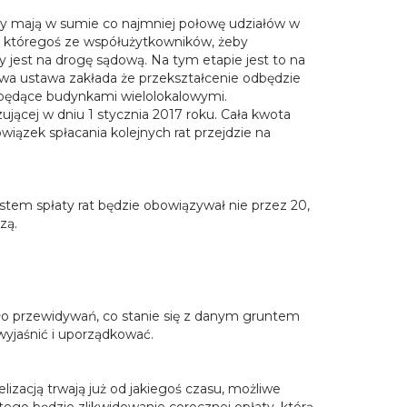
zy mają w sumie co najmniej połowę udziałów w
s któregoś ze współużytkowników, żeby
 jest na drogę sądową. Na tym etapie jest to na
Nowa ustawa zakłada że przekształcenie odbędzie
 będące budynkami wielolokalowymi.
jącej w dniu 1 stycznia 2017 roku. Cała kwota
zek spłacania kolejnych rat przejdzie na
stem spłaty rat będzie obowiązywał nie przez 20,
zą.
ło przewidywań, co stanie się z danym gruntem
wyjaśnić i uporządkować.
zacją trwają już od jakiegoś czasu, możliwe
tego będzie zlikwidowanie corocznej opłaty, którą