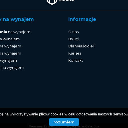
y na wynajem
Informacje
ania
na wynajem
O nas
a wynajem
Usługi
na wynajem
Dla Właścicieli
na wynajem
Kariera
 wynajem
Kontakt
y
na wynajem
dę na wykorzystywanie plików cookies w celu dotosowania naszych serwisów 
rozumiem
Premium Estates 2026
Wykonanie:
Galactica