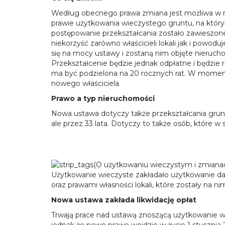
Według obecnego prawa zmiana jest możliwa w mo
prawie użytkowania wieczystego gruntu, na któr
postępowanie przekształcania zostało zawieszone
niekorzyść zarówno właścicieli lokali jak i powo
się na mocy ustawy i zostaną nim objęte nieruc
Przekształcenie będzie jednak odpłatne i będzie 
ma być podzielona na 20 rocznych rat. W momenc
nowego właściciela.
Prawo a typ nieruchomości
Nowa ustawa dotyczy także przekształcania grunt
ale przez 33 lata. Dotyczy to także osób, które 
Użytkowanie wieczyste zakładało użytkowanie da
oraz prawami własności lokali, które zostały na
Nowa ustawa zakłada likwidację opłat
Trwają prace nad ustawą znoszącą użytkowanie wi
jednak że nowe prawo wejdzie w życie 1 stycznia 