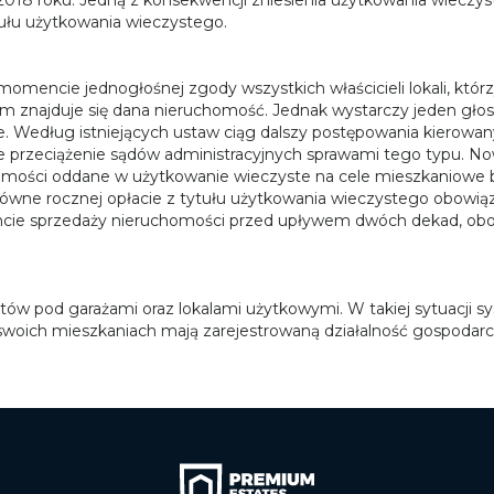
tytułu użytkowania wieczystego.
mencie jednogłośnej zgody wszystkich właścicieli lokali, któr
ym znajduje się dana nieruchomość. Jednak wystarczy jeden gło
. Według istniejących ustaw ciąg dalszy postępowania kierowany
duje przeciążenie sądów administracyjnych sprawami tego typu. 
homości oddane w użytkowanie wieczyste na cele mieszkaniowe
równe rocznej opłacie z tytułu użytkowania wieczystego obowiązu
ie sprzedaży nieruchomości przed upływem dwóch dekad, obowią
ów pod garażami oraz lokalami użytkowymi. W takiej sytuacji sy
w swoich mieszkaniach mają zarejestrowaną działalność gospodarc