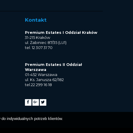
Kontakt
Premium Estates I Oddział Kraków
31-215 Kraków
ul. Żabiniec 87/35 (LU1)
tel. 12 307 31 70
Premium Estates II Oddział
Warszawa
01-452 Warszawa
ul. Ks. Janusza 62/182
tel.22 299 16 18
do indywidualnych potrzeb klientów.