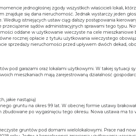
mencie jednogłośnej zgody wszystkich właścicieli lokali, któr
ym znajduje się dana nieruchomość. Jednak wystarczy jeden gło
. Według istniejących ustaw ciąg dalszy postępowania kierowany
duje przeciążenie sądów administracyjnych sprawami tego typu. 
homości oddane w użytkowanie wieczyste na cele mieszkaniowe
równe rocznej opłacie z tytułu użytkowania wieczystego obowiązu
ie sprzedaży nieruchomości przed upływem dwóch dekad, obowią
ów pod garażami oraz lokalami użytkowymi. W takiej sytuacji sy
w swoich mieszkaniach mają zarejestrowaną działalność gospodarc
nego gruntu na okres 99 lat. W obecnej formie ustawy brakowa
 nim zbudowane po wygaśnięciu tego okresu. Nowa ustawa ma to 
eczyste gruntów pod domami wielolokalowymi. Prace nad noweli
2018 roku. Jedną z konsekwencji zniesienia użytkowania wieczys